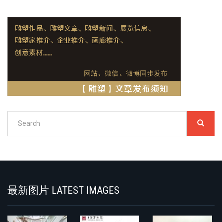
Search
SEARC
搜
索
Search
最新图片 LATEST IMAGES