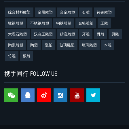
综合材料雕塑
金属雕塑
合金雕塑
石雕
铸铜雕塑
锻铜雕塑
不锈钢雕塑
钢铁雕塑
金银雕塑
玉雕
大理石雕塑
汉白玉雕塑
砂岩雕塑
牙雕
骨雕
贝雕
陶瓷雕塑
陶塑
瓷塑
玻璃雕塑
琉璃雕塑
木雕
竹雕
根雕
携手同行 FOLLOW US