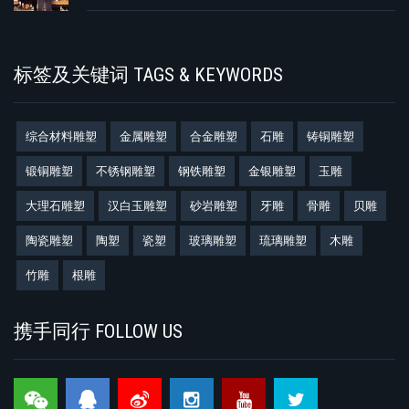
标签及关键词 TAGS & KEYWORDS
综合材料雕塑
金属雕塑
合金雕塑
石雕
铸铜雕塑
锻铜雕塑
不锈钢雕塑
钢铁雕塑
金银雕塑
玉雕
大理石雕塑
汉白玉雕塑
砂岩雕塑
牙雕
骨雕
贝雕
陶瓷雕塑
陶塑
瓷塑
玻璃雕塑
琉璃雕塑
木雕
竹雕
根雕
携手同行 FOLLOW US