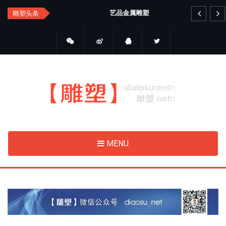
Skip
艺品金属雕塑
睛
雕塑头条
to
main
content
MENU