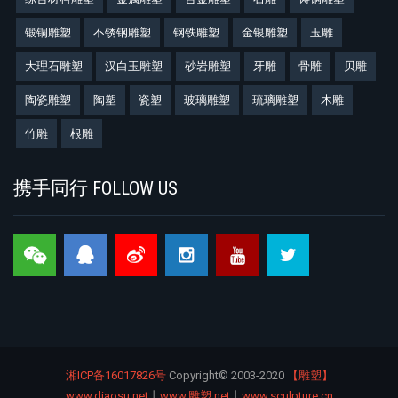
锻铜雕塑
不锈钢雕塑
钢铁雕塑
金银雕塑
玉雕
大理石雕塑
汉白玉雕塑
砂岩雕塑
牙雕
骨雕
贝雕
陶瓷雕塑
陶塑
瓷塑
玻璃雕塑
琉璃雕塑
木雕
竹雕
根雕
携手同行 FOLLOW US
湘ICP备16017826号
Copyright©
2003-2020
【雕塑】
www.diaosu.net
丨
www.雕塑.net
丨
www.sculpture.cn