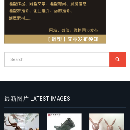
Search
SEARC
搜
索
Search
最新图片 LATEST IMAGES