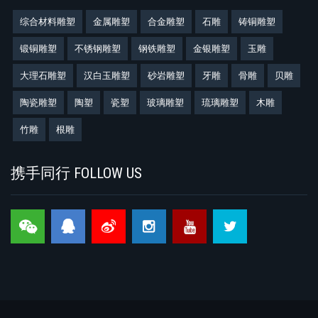
综合材料雕塑
金属雕塑
合金雕塑
石雕
铸铜雕塑
锻铜雕塑
不锈钢雕塑
钢铁雕塑
金银雕塑
玉雕
大理石雕塑
汉白玉雕塑
砂岩雕塑
牙雕
骨雕
贝雕
陶瓷雕塑
陶塑
瓷塑
玻璃雕塑
琉璃雕塑
木雕
竹雕
根雕
携手同行 FOLLOW US