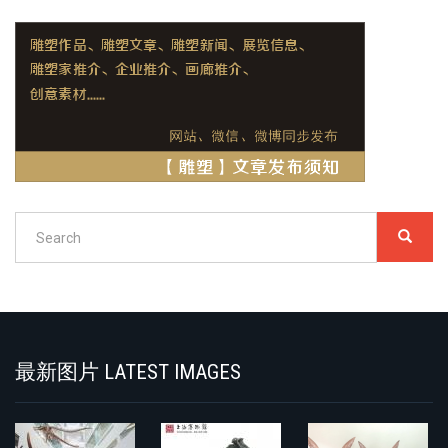
Search
SEARC
搜
索
Search
最新图片 LATEST IMAGES