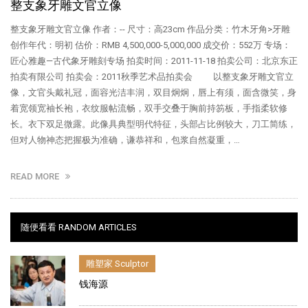
整支象牙雕文官立像
整支象牙雕文官立像 作者：-- 尺寸：高23cm 作品分类：竹木牙角>牙雕
创作年代：明初 估价：RMB 4,500,000-5,000,000 成交价：552万 专场：
匠心雅趣—古代象牙雕刻专场 拍卖时间：2011-11-18 拍卖公司：北京东正
拍卖有限公司 拍卖会：2011秋季艺术品拍卖会 以整支象牙雕文官立
像，文官头戴礼冠，面容光洁丰润，双目炯炯，唇上有须，面含微笑，身
着宽领宽袖长袍，衣纹服帖流畅，双手交叠于胸前持笏板，手指柔软修
长。衣下双足微露。此像具典型明代特征，头部占比例较大，刀工简练，
但对人物神态把握极为准确，谦恭祥和，包浆自然凝重，…
READ MORE
随便看看 RANDOM ARTICLES
雕塑家 Sculptor
钱海源