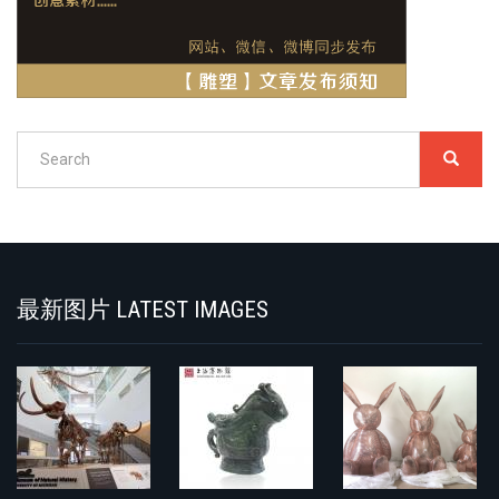
Search
SEARC
搜
索
Search
最新图片 LATEST IMAGES