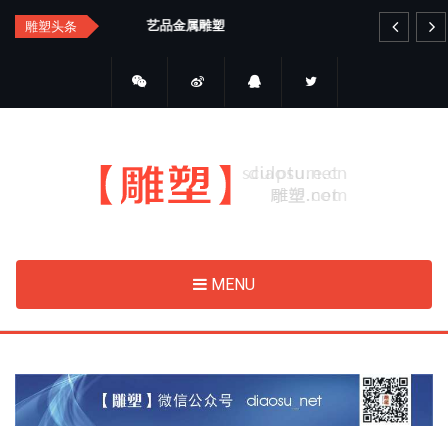
Skip
艺品金属雕塑
睛
雕塑头条
to
main
content
MENU