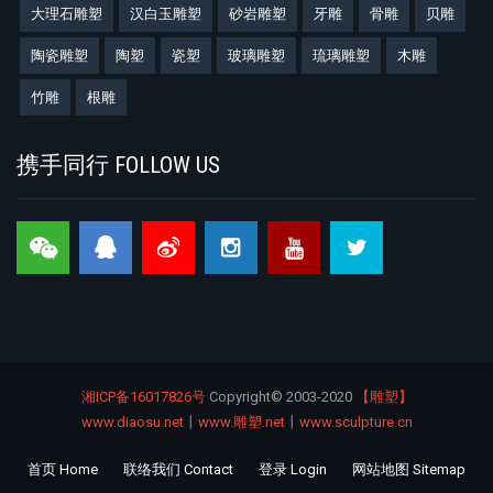
大理石雕塑
汉白玉雕塑
砂岩雕塑
牙雕
骨雕
贝雕
陶瓷雕塑
陶塑
瓷塑
玻璃雕塑
琉璃雕塑
木雕
竹雕
根雕
携手同行 FOLLOW US
湘ICP备16017826号
Copyright©
2003-2020
【雕塑】
www.diaosu.net
丨
www.雕塑.net
丨
www.sculpture.cn
首页 Home
联络我们 Contact
登录 Login
网站地图 Sitemap
Footer