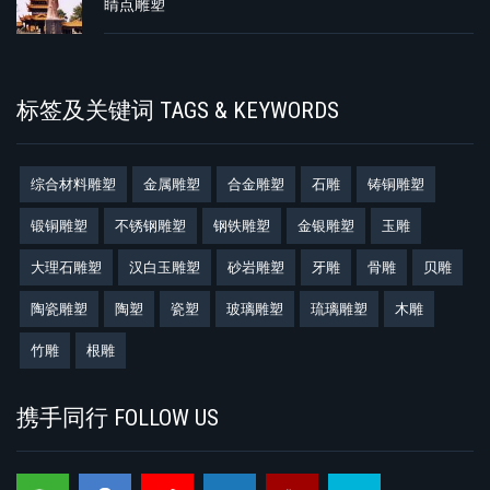
睛点雕塑
标签及关键词 TAGS & KEYWORDS
综合材料雕塑
金属雕塑
合金雕塑
石雕
铸铜雕塑
锻铜雕塑
不锈钢雕塑
钢铁雕塑
金银雕塑
玉雕
大理石雕塑
汉白玉雕塑
砂岩雕塑
牙雕
骨雕
贝雕
陶瓷雕塑
陶塑
瓷塑
玻璃雕塑
琉璃雕塑
木雕
竹雕
根雕
携手同行 FOLLOW US