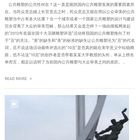
公共雕塑的公共性何在？这一直是困扰国内公共雕塑发展的重要因素所
在。当民众意志碰上长官意志之时，民众意志又能在用以公众审美的公共
雕塑当中占有多大比重？当一个城市或者一个国家公共雕塑的设计与建设
完全背离了大众的审美范畴，那么结果又会是怎样？一场由搜狐网发起
的“2012年首届全国十大丑陋雕塑评选”活动将我国的公共雕塑推向了对
于“丑”的关注。“美”的缺失和“美”的标准的缺失让公共雕塑沦为“丑”的代名
词，且不说这场活动最终评选出的“10丑”是否真的能在美学意义中站稳脚
跟，也不论这“10丑”的创作者是否带着某某大学教授的头衔，单从上榜名
单而言，都足以说明了当前国内公共雕塑与大众审美之间的差距。…
READ MORE