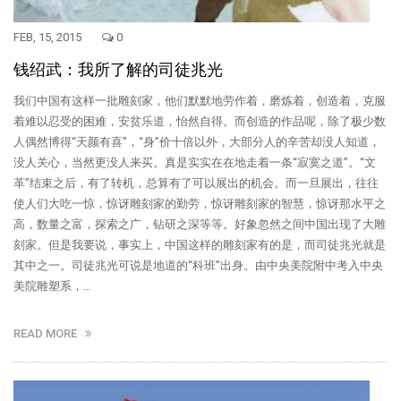
FEB, 15, 2015
0
钱绍武：我所了解的司徒兆光
我们中国有这样一批雕刻家，他们默默地劳作着，磨炼着，创造着，克服
着难以忍受的困难，安贫乐道，怡然自得。而创造的作品呢，除了极少数
人偶然博得“天颜有喜”，“身”价十倍以外，大部分人的辛苦却没人知道，
没人关心，当然更没人来买。真是实实在在地走着一条“寂寞之道”。“文
革”结束之后，有了转机，总算有了可以展出的机会。而一旦展出，往往
使人们大吃一惊，惊讶雕刻家的勤劳，惊讶雕刻家的智慧，惊讶那水平之
高，数量之富，探索之广，钻研之深等等。好象忽然之间中国出现了大雕
刻家。但是我要说，事实上，中国这样的雕刻家有的是，而司徒兆光就是
其中之一。司徒兆光可说是地道的“科班”出身。由中央美院附中考入中央
美院雕塑系，…
READ MORE