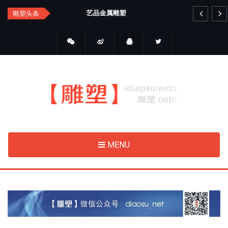
Skip
艺品金属雕塑
睛
雕塑头条
to
main
content
MENU