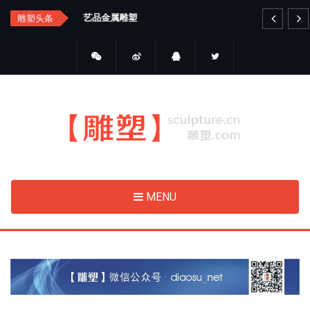
Skip
艺品金属雕塑
睛
雕塑头条
to
main
content
MENU