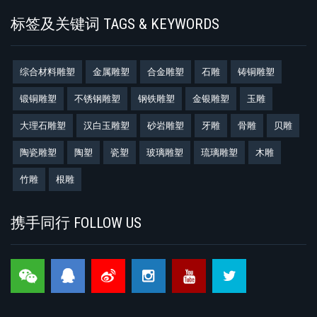
标签及关键词 TAGS & KEYWORDS
综合材料雕塑
金属雕塑
合金雕塑
石雕
铸铜雕塑
锻铜雕塑
不锈钢雕塑
钢铁雕塑
金银雕塑
玉雕
大理石雕塑
汉白玉雕塑
砂岩雕塑
牙雕
骨雕
贝雕
陶瓷雕塑
陶塑
瓷塑
玻璃雕塑
琉璃雕塑
木雕
竹雕
根雕
携手同行 FOLLOW US