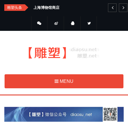
Skip
馆商店
雕塑头条
艺品金属雕塑
to
main
content
MENU