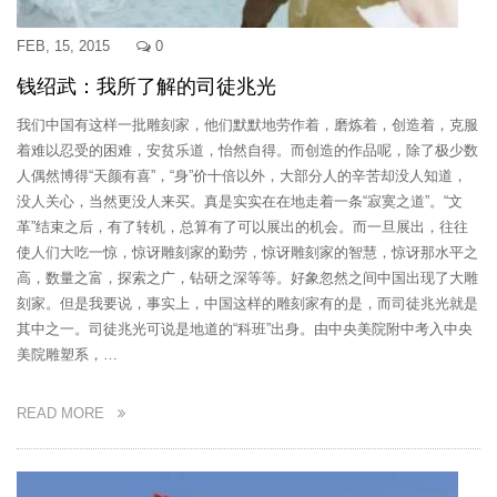
FEB, 15, 2015
0
钱绍武：我所了解的司徒兆光
我们中国有这样一批雕刻家，他们默默地劳作着，磨炼着，创造着，克服
着难以忍受的困难，安贫乐道，怡然自得。而创造的作品呢，除了极少数
人偶然博得“天颜有喜”，“身”价十倍以外，大部分人的辛苦却没人知道，
没人关心，当然更没人来买。真是实实在在地走着一条“寂寞之道”。“文
革”结束之后，有了转机，总算有了可以展出的机会。而一旦展出，往往
使人们大吃一惊，惊讶雕刻家的勤劳，惊讶雕刻家的智慧，惊讶那水平之
高，数量之富，探索之广，钻研之深等等。好象忽然之间中国出现了大雕
刻家。但是我要说，事实上，中国这样的雕刻家有的是，而司徒兆光就是
其中之一。司徒兆光可说是地道的“科班”出身。由中央美院附中考入中央
美院雕塑系，…
READ MORE