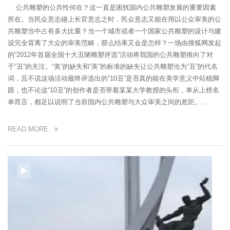
公共雕塑的公共性何在？这一直是困扰国内公共雕塑发展的重要因素
所在。当民众意志碰上长官意志之时，民众意志又能在用以公众审美的公
共雕塑当中占有多大比重？当一个城市或者一个国家公共雕塑的设计与建
设完全背离了大众的审美范畴，那么结果又会是怎样？一场由搜狐网发起
的“2012年首届全国十大丑陋雕塑评选”活动将我国的公共雕塑推向了对
于“丑”的关注。“美”的缺失和“美”的标准的缺失让公共雕塑沦为“丑”的代名
词，且不说这场活动最终评选出的“10丑”是否真的能在美学意义中站稳脚
跟，也不论这“10丑”的创作者是否带着某某大学教授的头衔，单从上榜名
单而言，都足以说明了当前国内公共雕塑与大众审美之间的差距。…
READ MORE