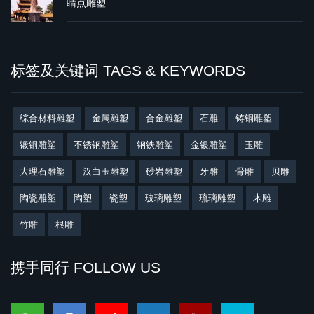
睛点雕塑
标签及关键词 TAGS & KEYWORDS
综合材料雕塑
金属雕塑
合金雕塑
石雕
铸铜雕塑
锻铜雕塑
不锈钢雕塑
钢铁雕塑
金银雕塑
玉雕
大理石雕塑
汉白玉雕塑
砂岩雕塑
牙雕
骨雕
贝雕
陶瓷雕塑
陶塑
瓷塑
玻璃雕塑
琉璃雕塑
木雕
竹雕
根雕
携手同行 FOLLOW US