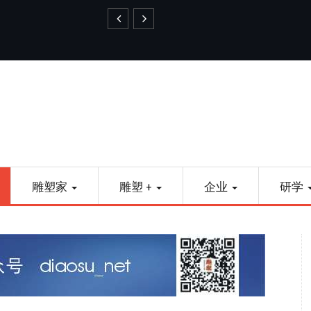
艺品金属雕塑
雕塑家
雕塑 +
企业
研学