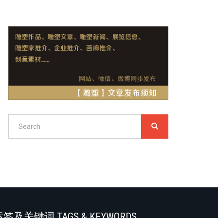
Search
SEARCH
搜
索
Search
签及关键词 TAGS & KEYWORDS