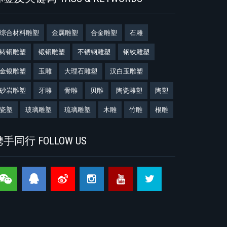
综合材料雕塑
金属雕塑
合金雕塑
石雕
铸铜雕塑
锻铜雕塑
不锈钢雕塑
钢铁雕塑
金银雕塑
玉雕
大理石雕塑
汉白玉雕塑
砂岩雕塑
牙雕
骨雕
贝雕
陶瓷雕塑
陶塑
瓷塑
玻璃雕塑
琉璃雕塑
木雕
竹雕
根雕
手同行 FOLLOW US